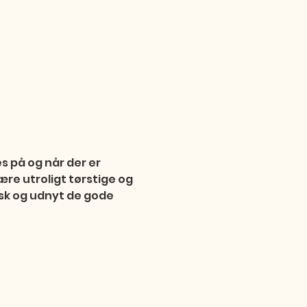
s på og når der er 
re utroligt tørstige og 
isk og udnyt de gode 