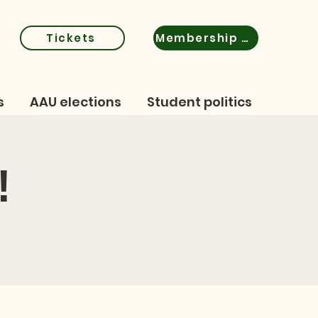
Tickets
Membership certificate
s
AAU elections
Student politics
!