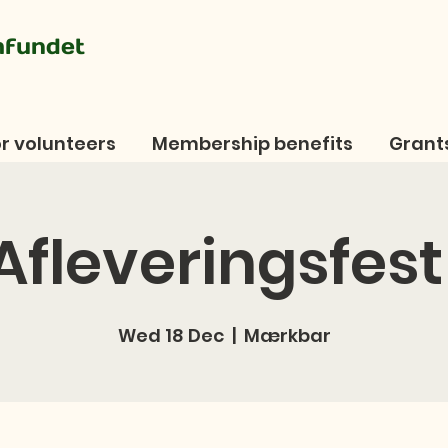
mfundet
r volunteers
Membership benefits
Grant
Afleveringsfest
Wed 18 Dec
  |  
Mærkbar