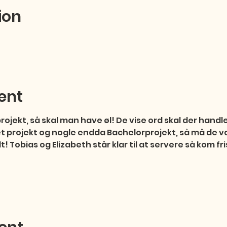
ion
ent
ojekt, så skal man have øl! De vise ord skal der handle
 projekt og nogle endda Bachelorprojekt, så må de væ
! Tobias og Elizabeth står klar til at servere så kom fr