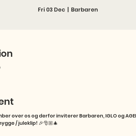
Fri 03 Dec
  |  
Barbaren
ion
0
ent
er over os og derfor inviterer Barbaren, IGLO og AGE
ygge / juleklip! 🎉🎅🏼🎄
