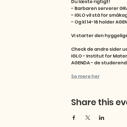
Du læste rigtigt!

- Barbaren serverer GRA
- IGLO vil stå for småkag
- Og kl 14-16 holder AGEN
Vi starter den hyggelige 
Check de andre sider ud
IGLO - Institut for Mater
AGENDA - de studerend
Se mere her
Share this ev