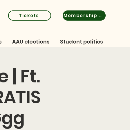
Tickets
Membership certificate
s
AAU elections
Student politics
| Ft.
RATIS
øgg