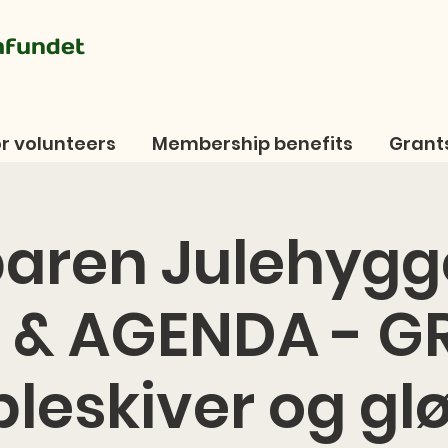
mfundet
r volunteers
Membership benefits
Grant
aren Julehygge 
 & AGENDA - G
leskiver og gl