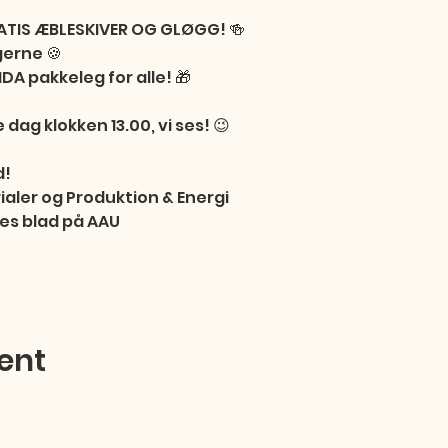
TIS ÆBLESKIVER OG GLØGG! 🍻 

erne 🍪

DA pakkeleg for alle! 🎁

dag klokken 13.00, vi ses! 😉

!

ialer og Produktion & Energi

es blad på AAU
ent