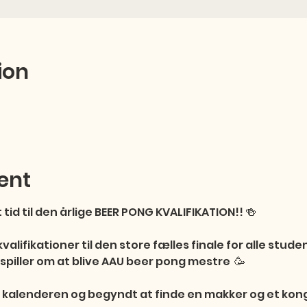
ion
ent
tid til den årlige BEER PONG KVALIFIKATION!! 🍻

 kvalifikationer til den store fælles finale for alle st
piller om at blive AAU beer pong mestre  🥳

 kalenderen og begyndt at finde en makker og et kong