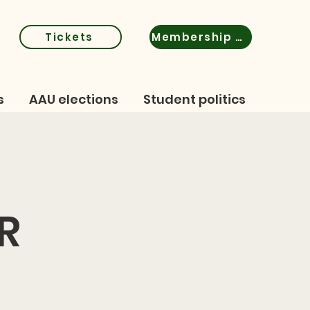
Tickets
Membership certificate
s
AAU elections
Student politics
R