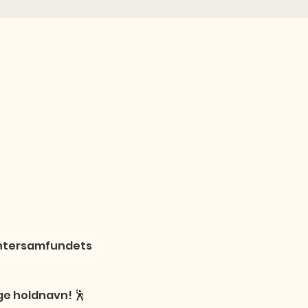
udentersamfundets 
e holdnavn! 🕺
