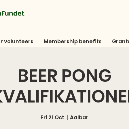
mfundet
r volunteers
Membership benefits
Grant
BEER PONG
KVALIFIKATIONE
Fri 21 Oct
  |  
Aalbar