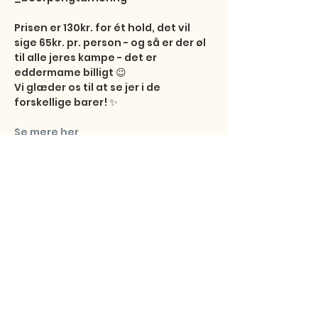
Prisen er 130kr. for ét hold, det vil 
sige 65kr. pr. person - og så er der øl 
til alle jeres kampe - det er 
eddermame billigt 😉

Vi glæder os til at se jer i de 
forskellige barer! ✨
Se mere her
Share this event