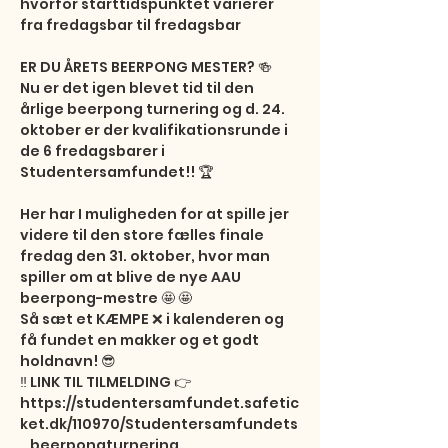
hvorfor starttidspunktet varierer 
fra fredagsbar til fredagsbar

ER DU ÅRETS BEERPONG MESTER? 🍻

Nu er det igen blevet tid til den 
årlige beerpong turnering og d. 24. 
oktober er der kvalifikationsrunde i 
de 6 fredagsbarer i 
Studentersamfundet!! 🏆

Her har I muligheden for at spille jer 
videre til den store fælles finale 
fredag den 31. oktober, hvor man 
spiller om at blive de nye AAU 
beerpong-mestre 🤩 🤩

Så sæt et KÆMPE ❌ i kalenderen og 
få fundet en makker og et godt 
holdnavn! 😎

‼️ LINK TIL TILMELDING 👉 
https://studentersamfundet.safetic
ket.dk/110970/Studentersamfundets
_beerpongturnering
