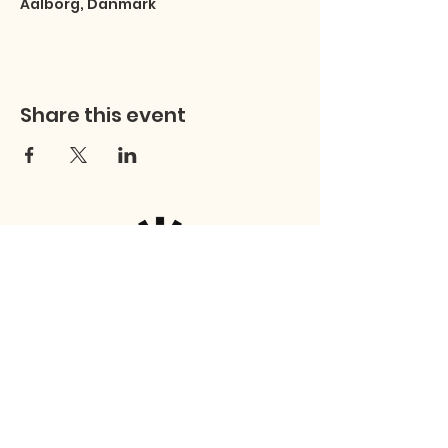
Aalborg, Danmark
Share this event
Studentersamfundet
Fibigersstræde 15
9220 Aalborg East