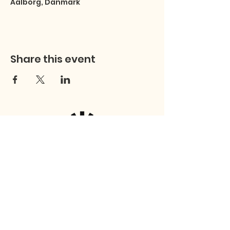
Aalborg, Danmark
Share this event
Studentersamfundet
Fibigersstræde 15
9220 Aalborg East