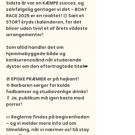
Sidste år var en KÆMPE succes, og 
selvfølgelig gentager vi det – BOAT 
RACE 2025 er en realitet! 😍 Sæt et 
STORT kryds i kalenderen, for det 
bliver uden tvivl et af årets vildeste 
arrangementer!

Som altid handler det om 
hjemmebyggede både og 
konkurrenceånd når studerende 
dyster om den eftertragtede titel👑

🎁 EPISKE PRÆMIER er på højkant!

🍻 Barbaren sørger for kolde 
fadbamser og studievenlige drinks!

🥬 Ja, publikum må igen kaste med 
porrer!

📜 Reglerne findes på begivenheden 
– og vi melder mere info ud om 
tilmelding, når vi nærmer os! Så stay 