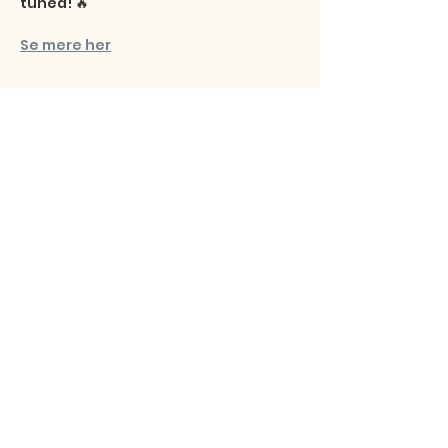
tuned! 🔥
Se mere her
Share this event
Studentersamfundet
Fibigersstræde 15
9220 Aalborg East
© 2026 Studentersamfundet