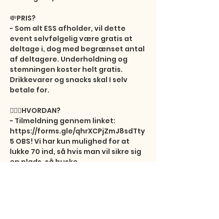
💸PRIS?

- Som alt ESS afholder, vil dette 
event selvfølgelig være gratis at 
deltage i, dog med begrænset antal 
af deltagere. Underholdning og 
stemningen koster helt gratis. 
Drikkevarer og snacks skal I selv 
betale for.

🤷🏼‍♀️HVORDAN?

- Tilmeldning gennem linket: 
https://forms.gle/qhrXCPjZmJ8sdTty
5 OBS! Vi har kun mulighed for at 
lukke 70 ind, så hvis man vil sikre sig 
en plads, så huske…
Show More
Share this event