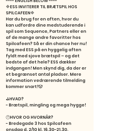
---- ENGLISH BELOW ----

🔷ESS INVITERER TIL BRÆTSPIL HOS 
SPILCAFEEN🔷

Har du brug for en aften, hvor du 
kan udfordre dine medstuderende i 
spil som Sequence, Partners eller en 
af de mange andre favoritter hos 
Spilcafeen? Så er din chance her nu! 
Tag med ESS på en hyggelig aften 
fyldt med sjove brætspil – og det 
bedste af det hele? ESS dækker 
indgangen! Men skynd dig, da der er 
et begrænset antal pladser. Mere 
information vedrærende tilmelding 
kommer snart!🤡

⛳️HVAD?

- Brætspil, mingling og mega hygge!

🕐HVOR OG HVORNÅR?

- Bredegade 3 hos Spilcafeen 
onsdag d. 2/10 kl. 16.30-21.30.
