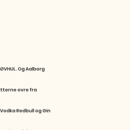
RØVHUL. Og Aalborg 
itterne ovre fra 
 Vodka Redbull og Gin 