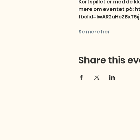
Kortspillet er med de kla
mere om eventet på: ht
fbclid=IwAR2aHcZBxT5
Se mere her
Share this ev