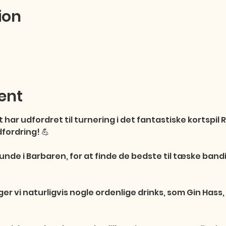
ion
ent
har udfordret til turnering i det fantastiske kortspil 
dfordring! 💪

runde i Barbaren, for at finde de bedste til tæske band
r vi naturligvis nogle ordenlige drinks, som Gin Hass,