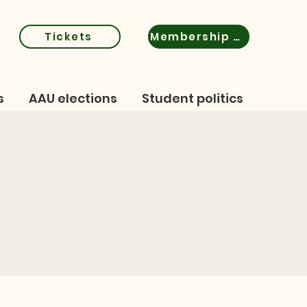
Tickets
Membership certificate
s
AAU elections
Student politics