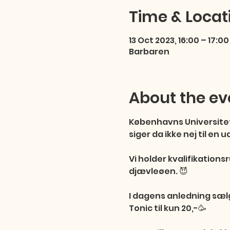
Time & Locat
13 Oct 2023, 16:00 – 17:00
Barbaren
About the ev
Københavns Universitet 
siger da ikke nej til en u
Vi holder kvalifikations
djævleøen. 😈

I dagens anledning sælge
Tonic til kun 20,-🥳
