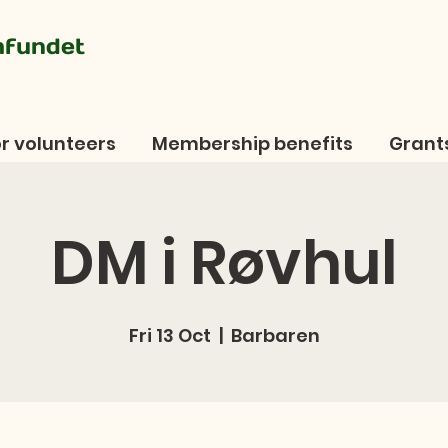
mfundet
r volunteers
Membership benefits
Grant
DM i Røvhul
Fri 13 Oct
  |  
Barbaren