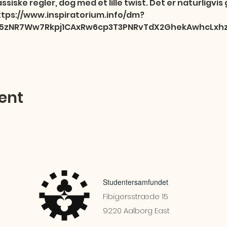
ssiske regler, dog med et lille twist. Det er naturligvis
tps://www.inspiratorium.info/dm?
ij5zNR7Ww7Rkpj1CAxRw6cp3T3PNRvTdX2GhekAwhcLxh
ent
Studentersamfundet
Fibigersstræde 15
9220 Aalborg East