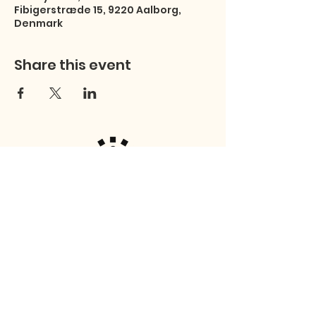
Fibigerstræde 15, 9220 Aalborg,
Denmark
Share this event
Studentersamfundet
Fibigersstræde 15
9220 Aalborg East
© 2026 Studentersamfundet