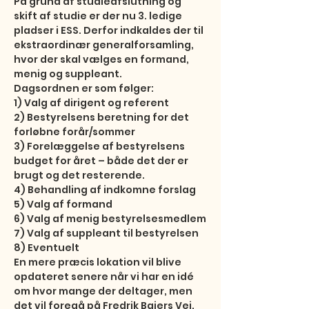
På grund af studieafslutning og 
skift af studie er der nu 3. ledige 
pladser i ESS. Derfor indkaldes der til 
ekstraordinær generalforsamling, 
hvor der skal vælges en formand, 
menig og suppleant. 

Dagsordnen er som følger:

1) Valg af dirigent og referent

2) Bestyrelsens beretning for det 
forløbne forår/sommer

3) Forelæggelse af bestyrelsens 
budget for året – både det der er 
brugt og det resterende.

4) Behandling af indkomne forslag

5) Valg af formand

6) Valg af menig bestyrelsesmedlem

7) Valg af suppleant til bestyrelsen

8) Eventuelt

En mere præcis lokation vil blive 
opdateret senere når vi har en idé 
om hvor mange der deltager, men 
det vil foregå på Fredrik Bajers Vej. 
