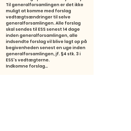
Til generalforsamlingen er det ikke 
muligt at komme med forslag 
vedtægtsændringer til selve 
generalforsamlingen. Alle forslag 
skal sendes til ESS senest 14 dage 
inden generalforsamlingen, alle 
indsendte forslag vil blive lagt op på 
begivenheden senest en uge inden 
generalforsamlingen, jf. §4 stk. 3 i 
ESS's vedtægterne.

Indkomne forslag…
Show More
Share this event