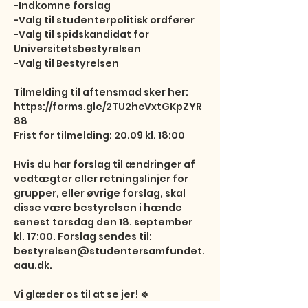
-Indkomne forslag

-Valg til studenterpolitisk ordfører

-Valg til spidskandidat for 
Universitetsbestyrelsen

-Valg til Bestyrelsen

Tilmelding til aftensmad sker her:

https://forms.gle/2TU2hcVxtGKpZYR
88

Frist for tilmelding: 20.09 kl. 18:00

Hvis du har forslag til ændringer af 
vedtægter eller retningslinjer for 
grupper, eller øvrige forslag, skal 
disse være bestyrelsen i hænde 
senest torsdag den 18. september 
kl. 17:00. Forslag sendes til: 
bestyrelsen@studentersamfundet.
aau.dk.

Vi glæder os til at se jer! 🍀
