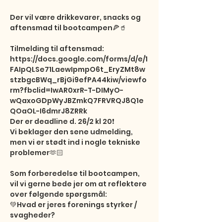
Der vil være drikkevarer, snacks og 
aftensmad til bootcampen🍕🥤 

Tilmelding til aftensmad: 
https://docs.google.com/forms/d/e/1
FAIpQLSe71LaewIpmpO6t_EryZMt8w
stzbgcBWq_rBjGi9efPA44kiw/viewfo
rm?fbclid=IwAR0xrR-T-DIMyO-
wQaxoGDpWyJBZmkQ7FRVRQJ8Q1e
QOaOL-I6dmrJ8ZRRk

Der er deadline d. 26/2 kl 20❗️

Vi beklager den sene udmelding, 
men vi er stødt ind i nogle tekniske 
problemer🫶🏻

Som forberedelse til bootcampen, 
vil vi gerne bede jer om at reflektere 
over følgende spørgsmål: 

💚Hvad er jeres forenings styrker / 
svagheder?  
