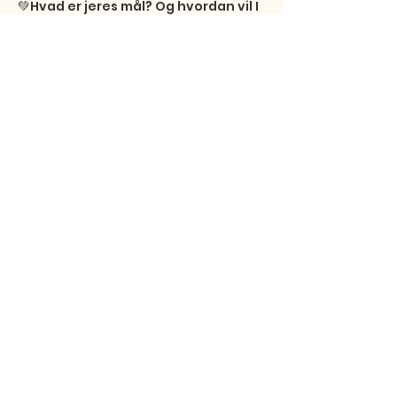
💚Hvad er jeres mål? Og hvordan vil I 
opnå dem?  

💚Hvilke begivenheder har I gode 
erfaringer med? 

💚Hvil…
Show More
Share this event
Studentersamfundet
Fibigersstræde 15
9220 Aalborg East