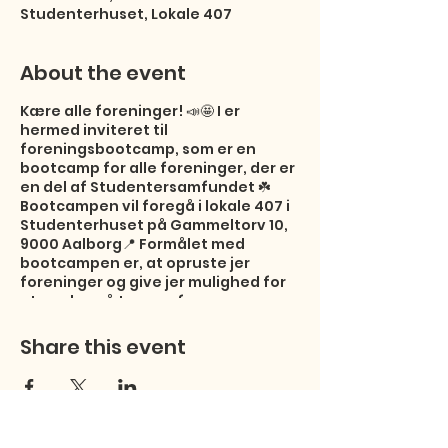
Studenterhuset, Lokale 407
About the event
Kære alle foreninger! 📣🤩 I er
hermed inviteret til
foreningsbootcamp, som er en
bootcamp for alle foreninger, der er
en del af Studentersamfundet ☘️
Bootcampen vil foregå i lokale 407 i
Studenterhuset på Gammeltorv 10,
9000 Aalborg📍 Formålet med
bootcampen er, at opruste jer
foreninger og give jer mulighed for
at mødes på tværs af
studieforeningerne for både at
networke og erfaringsudveksle 🤝
Share this event
Studentersamfundet ønsker at give
jer værktøjer og styrke jeres viden
om at få en forening til at køre rundt
🔧☘️ Der vil være drikkevarer, snacks
og aftensmad til bootcampen 🍽️