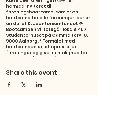
Kære alle foreninger! 📣🤩 I er
hermed inviteret til
foreningsbootcamp, som er en
bootcamp for alle foreninger, der er
en del af Studentersamfundet ☘️
Bootcampen vil foregå i lokale 407 i
Studenterhuset på Gammeltorv 10,
9000 Aalborg📍 Formålet med
bootcampen er, at opruste jer
foreninger og give jer mulighed for
at mødes på tværs af
studieforeningerne for både at
networke og erfaringsudveksle 🤝
Share this event
Studentersamfundet ønsker at give
jer værktøjer og styrke jeres viden
om at få en forening til at køre rundt
🔧☘️ Der vil være drikkevarer, snacks
og aftensmad til bootcampen 🍽️
Tilmelding til aftensmad:
https://docs.google.com/forms/d/e/1
FAIpQLSeBfLW-
zhILYr1bYoOFlxJQUs3GGTvDtwQsKUH
3tnvk52qfSg/viewform?usp=sharing
Som forberedelse til bootcampen,
Studentersamfundet