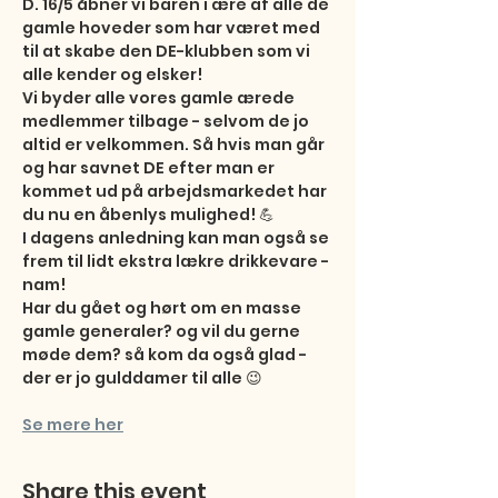
D. 16/5 åbner vi baren i ære af alle de 
gamle hoveder som har været med 
til at skabe den DE-klubben som vi 
alle kender og elsker!

Vi byder alle vores gamle ærede 
medlemmer tilbage - selvom de jo 
altid er velkommen. Så hvis man går 
og har savnet DE efter man er 
kommet ud på arbejdsmarkedet har 
du nu en åbenlys mulighed! 💪

I dagens anledning kan man også se 
frem til lidt ekstra lækre drikkevare - 
nam!

Har du gået og hørt om en masse 
gamle generaler? og vil du gerne 
møde dem? så kom da også glad - 
der er jo gulddamer til alle 😉
Se mere her
Share this event