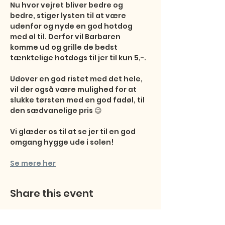
Nu hvor vejret bliver bedre og 
bedre, stiger lysten til at være 
udenfor og nyde en god hotdog 
med øl til. Derfor vil Barbaren 
komme ud og grille de bedst 
tænktelige hotdogs til jer til kun 5,-. 

Udover en god ristet med det hele, 
vil der også være mulighed for at 
slukke tørsten med en god fadøl, til 
den sædvanelige pris 😉

Vi glæder os til at se jer til en god 
omgang hygge ude i solen!
Se mere her
Share this event