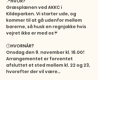
📍HVOR?

Græsplænen ved AKKC i 
Kildeparken. Vi starter ude, og 
kommer til at gå udenfor mellem 
barerne, så husk en regnjakke hvis 
vejret ikke er med os☔️

🕓HVORNÅR?

Onsdag den 9. november kl. 16.00! 
Arrangementet er forventet 
afsluttet et sted mellem kl. 22 og 23, 
hvorefter der vil være…
Show More
Share this event