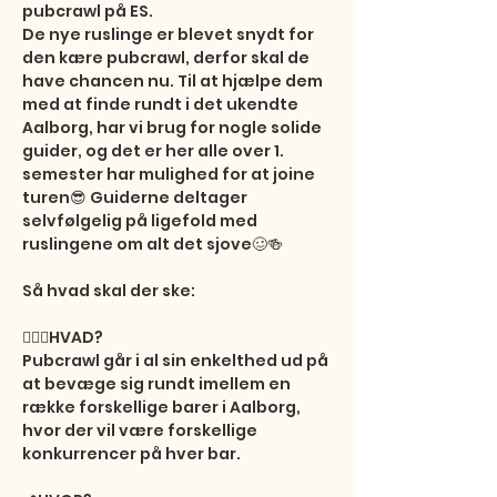
pubcrawl på ES.

De nye ruslinge er blevet snydt for 
den kære pubcrawl, derfor skal de 
have chancen nu. Til at hjælpe dem 
med at finde rundt i det ukendte 
Aalborg, har vi brug for nogle solide 
guider, og det er her alle over 1. 
semester har mulighed for at joine 
turen😎 Guiderne deltager 
selvfølgelig på ligefold med 
ruslingene om alt det sjove🥴🍻

Så hvad skal der ske:

🤷🏼‍♀️HVAD?

Pubcrawl går i al sin enkelthed ud på 
at bevæge sig rundt imellem en 
række forskellige barer i Aalborg, 
hvor der vil være forskellige 
konkurrencer på hver bar.
