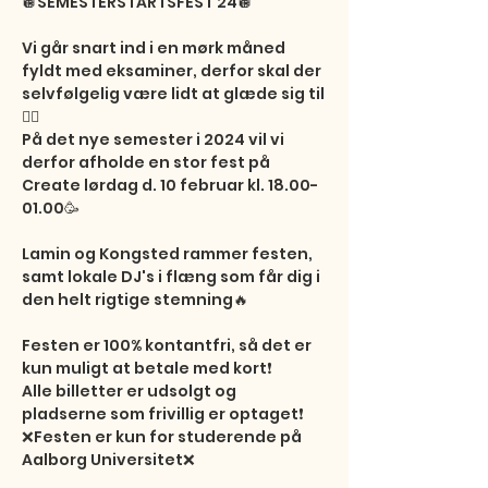
🪩SEMESTERSTARTSFEST 24🪩

Vi går snart ind i en mørk måned 
fyldt med eksaminer, derfor skal der 
selvfølgelig være lidt at glæde sig til
😮‍💨

På det nye semester i 2024 vil vi 
derfor afholde en stor fest på 
Create lørdag d. 10 februar kl. 18.00-
01.00🥳

Lamin og Kongsted rammer festen, 
samt lokale DJ's i flæng som får dig i 
den helt rigtige stemning🔥

Festen er 100% kontantfri, så det er 
kun muligt at betale med kort❗️

Alle billetter er udsolgt og 
pladserne som frivillig er optaget❗️

❌Festen er kun for studerende på 
Aalborg Universitet❌