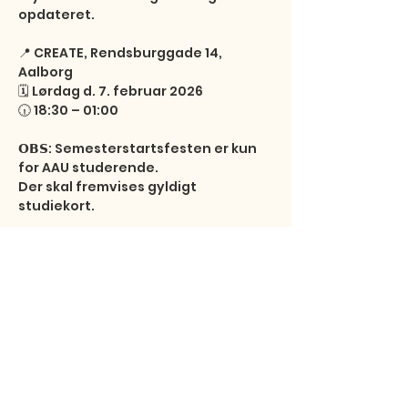
opdateret.

📍 CREATE, Rendsburggade 14, 
Aalborg

🗓 Lørdag d. 7. februar 2026

🕡 18:30 – 01:00

𝗢𝗕𝗦: Semesterstartsfesten er kun 
for AAU studerende. 

Der skal fremvises gyldigt 
studiekort.
Se mere her
Share this event