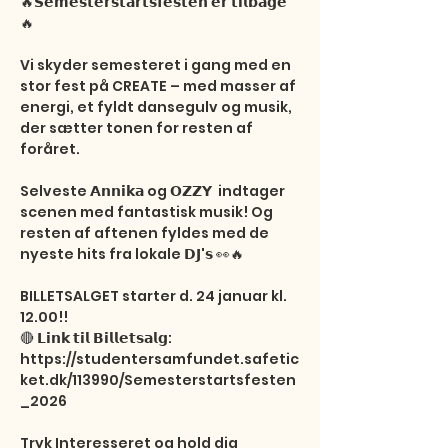
🔥𝗦𝗲𝗺𝗲𝘀𝘁𝗲𝗿𝘀𝘁𝗮𝗿𝘁𝘀𝗳𝗲𝘀𝘁𝗲𝗻 𝗲𝗿 𝘁𝗶𝗹𝗯𝗮𝗴𝗲
🔥

Vi skyder semesteret i gang med en 
stor fest på CREATE – med masser af 
energi, et fyldt dansegulv og musik, 
der sætter tonen for resten af 
foråret.

Selveste 𝗔𝗻𝗻𝗶𝗸𝗮 og 𝗢𝗭𝗭𝗬  indtager 
scenen med fantastisk musik! Og 
resten af aftenen fyldes med de 
nyeste hits fra lokale 𝗗𝗝'𝘀 👀🔥

BILLETSALGET starter d. 24 januar kl. 
12.00!!

🔴 𝗟𝗶𝗻𝗸 𝘁𝗶𝗹 𝗕𝗶𝗹𝗹𝗲𝘁𝘀𝗮𝗹𝗴: 
https://studentersamfundet.safetic
ket.dk/113990/Semesterstartsfesten
_2026

Tryk Interesseret og hold dig 