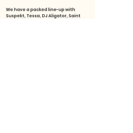
We have a packed line-up with 
Suspekt, Tessa, DJ Aligator, Saint 
Clara, Område 69, Kryd and 
Søvnmønster will kick the party to 
the moon💥

About th…
Show More
Share this event