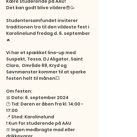
Kære studerende på AAU!

Det kan godt blive vildere😎🥳

Studentersamfundet inviterer 
traditionen tro til den vildeste fest i 
Karolinelund fredag d. 6. september
🔥

Vi har et spækket line-up med 
Suspekt, Tessa, DJ Aligator, Saint 
Clara,  Område 69, Kryd og 
Søvnmønster kommer til at sparke 
festen helt til månen💥

Om festen:

📅 Dato: 6. september 2024

🕑 Tid: Døren er åben fra kl. 14:00 - 
17:00

📍 Sted: Karolinelund

❗️ Kun for studerende på AAU

🍺 Ingen medbragte mad eller 
drikkevarer
