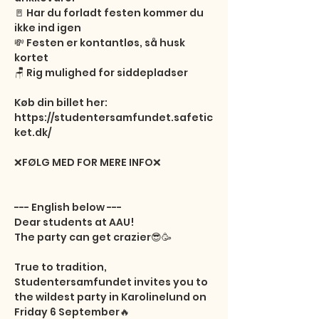
🚪 Har du forladt festen kommer du 
ikke ind igen

💸 Festen er kontantløs, så husk 
kortet

🪑 Rig mulighed for siddepladser

Køb din billet her:

https://studentersamfundet.safetic
ket.dk/

❌FØLG MED FOR MERE INFO❌

--- English below ---

Dear students at AAU!

The party can get crazier😎🥳

True to tradition, 
Studentersamfundet invites you to 
the wildest party in Karolinelund on 
Friday 6 September🔥
