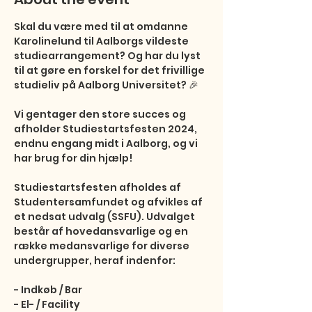
Skal du være med til at omdanne 
Karolinelund til Aalborgs vildeste 
studiearrangement? Og har du lyst 
til at gøre en forskel for det frivillige 
studieliv på Aalborg Universitet? 🎉

Vi gentager den store succes og 
afholder Studiestartsfesten 2024, 
endnu engang midt i Aalborg, og vi 
har brug for din hjælp!

Studiestartsfesten afholdes af 
Studentersamfundet og afvikles af 
et nedsat udvalg (SSFU). Udvalget 
består af hovedansvarlige og en 
række medansvarlige for diverse 
undergrupper, heraf indenfor:

- Indkøb / Bar

- El- / Facility
