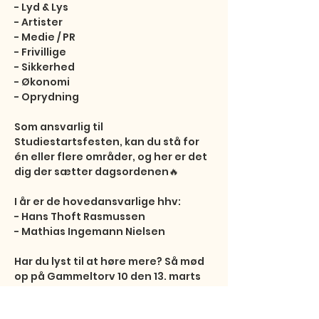
- Lyd & Lys

- Artister

- Medie / PR

- Frivillige

- Sikkerhed

- Økonomi 

- Oprydning

Som ansvarlig til 
Studiestartsfesten, kan du stå for 
én eller flere områder, og her er det 
dig der sætter dagsordenen🔥

I år er de hovedansvarlige hhv:

- Hans Thoft Rasmussen

- Mathias Ingemann Nielsen

Har du lyst til at høre mere? Så mød 
op på Gammeltorv 10 den 13. marts 
kl. 17.30! Her kan du blive en del af 
holdet. 
