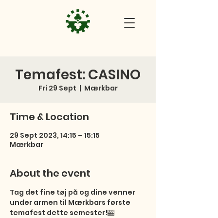
Temafest: CASINO
Fri 29 Sept
  |  
Mærkbar
Time & Location
29 Sept 2023, 14:15 – 15:15
Mærkbar
About the event
Tag det fine tøj på og dine venner 
under armen til Mærkbars første 
temafest dette semester!🎰
