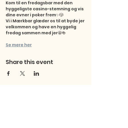
Kom til en fredagsbar med den 
hyggeligste casino-stemning og vis 
dine evner i poker frem✨🎲

Vi i Mærkbar glæder os til at byde jer 
velkommen og have en hyggelig 
fredag sammen med jer🤩🍻
Se mere her
Share this event
Studentersamfundet