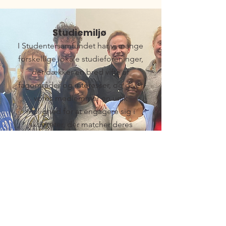
Studiemiljø
I Studentersamfundet har vi mange
forskellige lokale studieforeninger,
der dækker en bred vifte af
fagområder og interesser, og giver
vores medlemmer en unik
mulighed for at engagere sig i
aktiviteter, der matcher deres
passioner og akademiske
retninger.
UDFORSK ➞