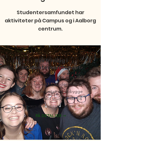
Studentersamfundet har
aktiviteter på Campus og i Aalborg
centrum.
Bliv frivillig i
Studentersamfundet
Som frivillig kan du være med til at
gøre en forskel for studerende på
Aalborg Universitet og opbygge
et netværk med studerende på
tværs af studieretninger.
FÅ DETALJER ➞