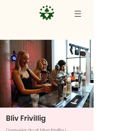
Bliv Frivillig
Overvejer du at blive frivillig i