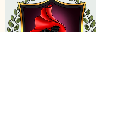
EDB Drift
EDB-Drift er den gruppe i
Studentersamfundet, der håndterer
organisationens IT-systemer og