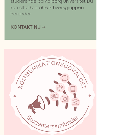
studerende på Aalborg Universitet. Du
kan altid kontakte Erhversgruppen
herunder
KONTAKT NU ➞