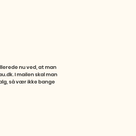
allerede nu ved, at man 
u.dk. I mailen skal man 
alg, så vær ikke bange 