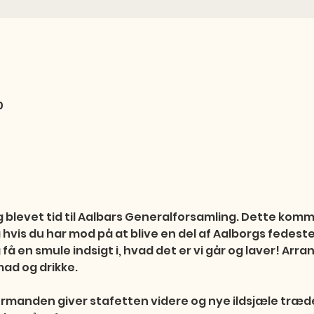
0
blevet tid til Aalbars Generalforsamling. Dette kommer
Så hvis du har mod på at blive en del af Aalborgs fedeste
få en smule indsigt i, hvad det er vi går og laver! Arr
ad og drikke.

 formanden giver stafetten videre og nye ildsjæle træder