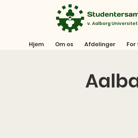
Studentersa
v. Aalborg Universitet
Hjem
Om os
Afdelinger
For 
Aalba