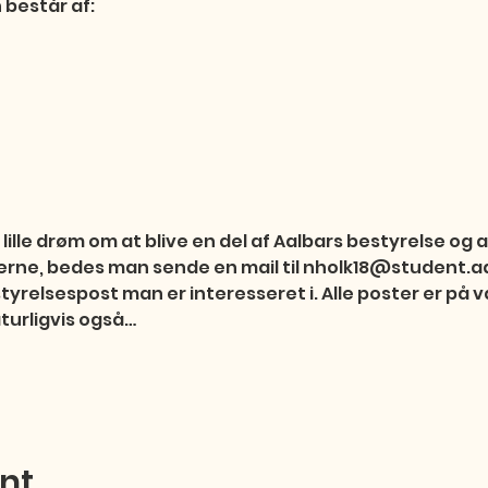
består af:

ille drøm om at blive en del af Aalbars bestyrelse og 
posterne, bedes man sende en mail til nholk18@student.aa
styrelsespost man er interesseret i. Alle poster er på v
naturligvis også…
ent