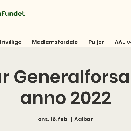
mfundet
frivillige
Medlemsfordele
Puljer
AAU v
r Generalfors
anno 2022
ons. 16. feb.
  |  
Aalbar