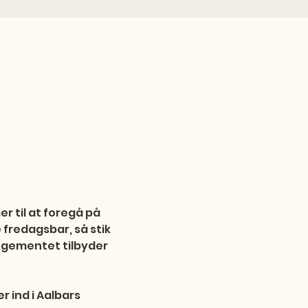
 til at foregå på 
 fredagsbar, så stik 
angementet tilbyder 
 ind i Aalbars 