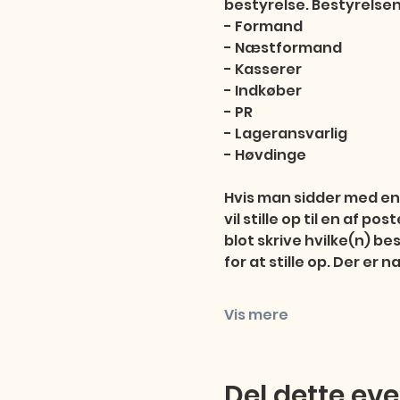
bestyrelse. Bestyrelsen 
- Formand

- Næstformand

- Kasserer

- Indkøber

- PR

- Lageransvarlig

- Høvdinge

Hvis man sidder med en l
vil stille op til en af 
blot skrive hvilke(n) be
for at stille op. Der er 
Vis mere
Del dette ev