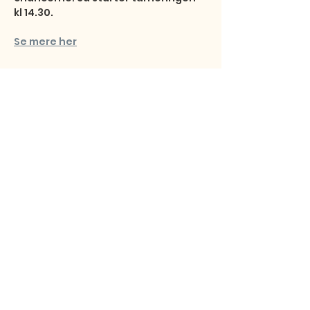
kl 14.30.
Se mere her
Del dette event
Studentersamfundet
Fibigerstræde 15
9220 Aalborg Ø