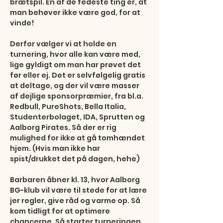
brætspil. Én af de fedeste ting er, at 
man behøver ikke være god, for at 
vinde!

Derfor vælger vi at holde en 
turnering, hvor alle kan være med, 
lige gyldigt om man har prøvet det 
før eller ej. Det er selvfølgelig gratis 
at deltage, og der vil være masser 
af dejlige sponsorpræmier, fra bl.a. 
Redbull, PureShots, Bella Italia, 
Studenterbolaget, IDA, Sprutten og 
Aalborg Pirates. Så der er rig 
mulighed for ikke at gå tomhændet 
hjem. (Hvis man ikke har 
spist/drukket det på dagen, hehe)

Barbaren åbner kl. 13, hvor Aalborg 
BG-klub vil være til stede for at lære 
jer regler, give råd og varme op. Så 
kom tidligt for at optimere 
chancerne. Så starter turneringen 