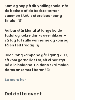
Kom og hep på dit yndlingshold, når 
de bedste af de bedste tørner 
sammen i AAU's store beer pong 
finale!! 🏆

Aalbar står klar til at lange kolde 
fadøl og lækre drinks over diksen - 
så tag fat i alle vennerne og kom og 
få en fed fredag! 🕺

Beer Pong kampene går i gang kl. 17, 
så kom gerne lidt før, så vi har styr 
på alle holdene. Holdene skal melde 
deres ankomst i baren! 🤠
Se mere her
Del dette event