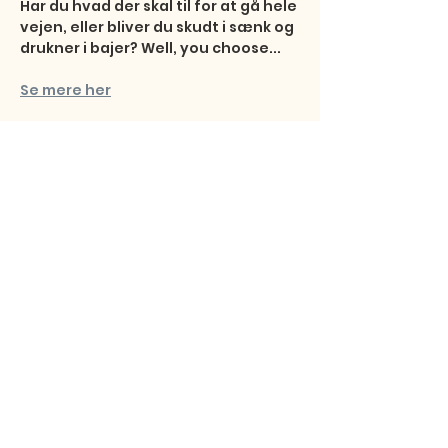
Har du hvad der skal til for at gå hele 
vejen, eller bliver du skudt i sænk og 
drukner i bajer? Well, you choose...
Se mere her
Del dette event
Studentersamfundet
Fibigerstræde 15
9220 Aalborg Ø