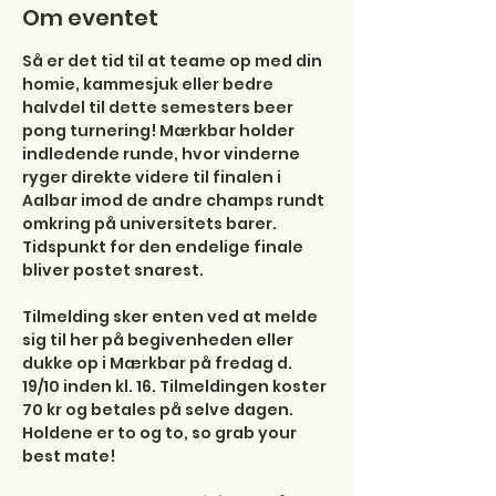
Om eventet
Så er det tid til at teame op med din 
homie, kammesjuk eller bedre 
halvdel til dette semesters beer 
pong turnering! Mærkbar holder 
indledende runde, hvor vinderne 
ryger direkte videre til finalen i 
Aalbar imod de andre champs rundt 
omkring på universitets barer. 
Tidspunkt for den endelige finale 
bliver postet snarest.

Tilmelding sker enten ved at melde 
sig til her på begivenheden eller 
dukke op i Mærkbar på fredag d. 
19/10 inden kl. 16. Tilmeldingen koster 
70 kr og betales på selve dagen. 
Holdene er to og to, so grab your 
best mate!
