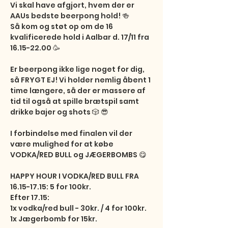
Vi skal have afgjort, hvem der er 
AAUs bedste beerpong hold! 🍻

Så kom og støt op om de 16 
kvalificerede hold i Aalbar d. 17/11 fra 
16.15-22.00 🥳

Er beerpong ikke lige noget for dig, 
så FRYGT EJ! Vi holder nemlig åbent 1 
time længere, så der er massere af 
tid til også at spille brætspil samt 
drikke bajer og shots 🎲 😎

I forbindelse med finalen vil der 
være mulighed for at købe 
VODKA/RED BULL og JÆGERBOMBS 😋

HAPPY HOUR I VODKA/RED BULL FRA 
16.15-17.15: 5 for 100kr.

Efter 17.15:

1x vodka/red bull - 30kr. / 4 for 100kr. 

1x Jægerbomb for 15kr.
