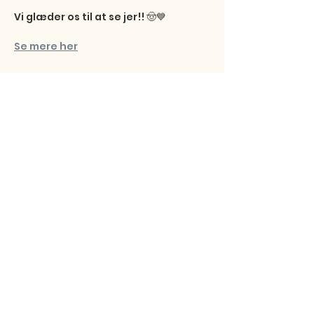
Vi glæder os til at se jer!! 🤠💙
Se mere her
Del dette event
Studentersamfundet
Fibigerstræde 15
9220 Aalborg Ø