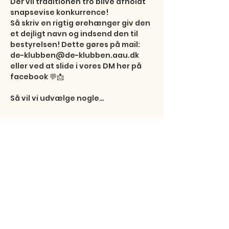
Der vil traditionen tro blive afholdt 
snapsevise konkurrence! 

Så skriv en rigtig ørehænger giv den 
et dejligt navn og indsend den til 
bestyrelsen! Dette gøres på mail: 
de-klubben@de-klubben.aau.dk 
eller ved at slide i vores DM her på 
facebook 💬📩 

Så vil vi udvælge nogle…
Vis mere
Del dette event