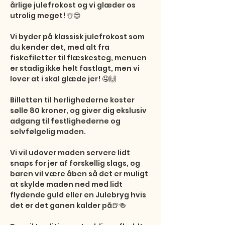
årlige julefrokost og vi glæder os 
utrolig meget! ☃️😍 

Vi byder på klassisk julefrokost som 
du kender det, med alt fra 
fiskefiletter til flæskesteg, menuen 
er stadig ikke helt fastlagt, men vi 
lover at i skal glæde jer! 🤤🙌

Billetten til herlighederne koster 
sølle 80 kroner, og giver dig ekslusiv 
adgang til festlighederne og 
selvfølgelig maden.

Vi vil udover maden servere lidt 
snaps for jer af forskellig slags, og 
baren vil være åben så det er muligt 
at skylde maden ned med lidt 
flydende guld eller en Julebryg hvis 
det er det ganen kalder på🍺🍻
