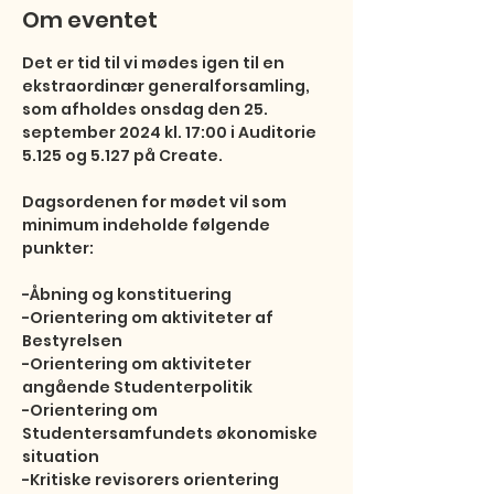
Om eventet
Det er tid til vi mødes igen til en 
ekstraordinær generalforsamling, 
som afholdes onsdag den 25. 
september 2024 kl. 17:00 i Auditorie 
5.125 og 5.127 på Create.

Dagsordenen for mødet vil som 
minimum indeholde følgende 
punkter:

-Åbning og konstituering

-Orientering om aktiviteter af 
Bestyrelsen

-Orientering om aktiviteter 
angående Studenterpolitik

-Orientering om 
Studentersamfundets økonomiske 
situation

-Kritiske revisorers orientering
