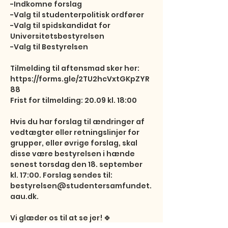
-Indkomne forslag

-Valg til studenterpolitisk ordfører

-Valg til spidskandidat for 
Universitetsbestyrelsen

-Valg til Bestyrelsen

Tilmelding til aftensmad sker her:

https://forms.gle/2TU2hcVxtGKpZYR
88

Frist for tilmelding: 20.09 kl. 18:00

Hvis du har forslag til ændringer af 
vedtægter eller retningslinjer for 
grupper, eller øvrige forslag, skal 
disse være bestyrelsen i hænde 
senest torsdag den 18. september 
kl. 17:00. Forslag sendes til: 
bestyrelsen@studentersamfundet.
aau.dk.

Vi glæder os til at se jer! 🍀
