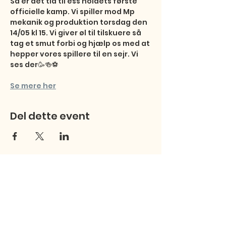
Så er det tid til ess holdets første 
officielle kamp. Vi spiller mod Mp 
mekanik og produktion torsdag den 
14/05 kl 15. Vi giver øl til tilskuere så 
tag et smut forbi og hjælp os med at 
hepper vores spillere til en sejr. Vi 
ses der🥳🍻⚽️
Se mere her
Del dette event
Studentersamfundet