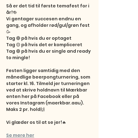
Så er det tid til første temafest for i 
år!🍻

Vi gentager succesen endnu en 
gang, og afholder rød/gul/grøn fest
🥳

Tag 🔴 på hvis du er optaget

Tag 🟡 på hvis det er kompliceret

Tag 🟢 på hvis du er single and ready 
to mingle!

Festen ligger samtidig med den 
månedlige beerpongturnering, som 
starter kl. 16. Tilmeld jer turneringen 
ved at skrive holdnavn til Mærkbar 
enten her på Facebook eller på 
vores Instagram (maerkbar.aau). 
Maks 2 pr. hold🙌

Vi glæder os til at se jer!🔥
Se mere her