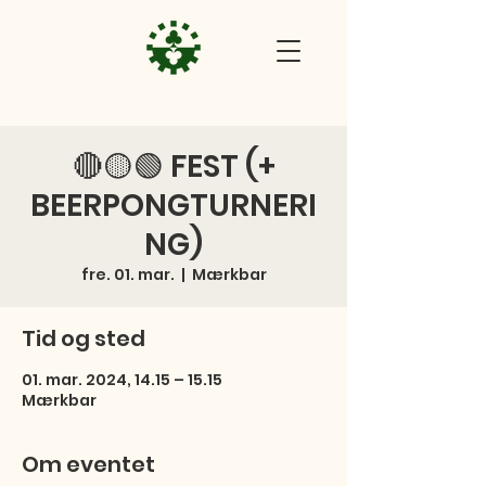
🔴🟡🟢 FEST (+
BEERPONGTURNERI
NG)
fre. 01. mar.
  |  
Mærkbar
Tid og sted
01. mar. 2024, 14.15 – 15.15
Mærkbar
Om eventet