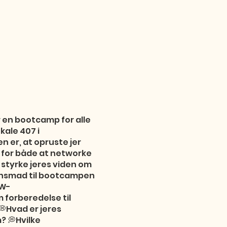
r en bootcamp for alle
kale 407 i
er, at opruste jer
 for både at networke
styrke jeres viden om
ftensmad til bootcampen
LW-
orberedelse til
💭Hvad er jeres
? 💭Hvilke