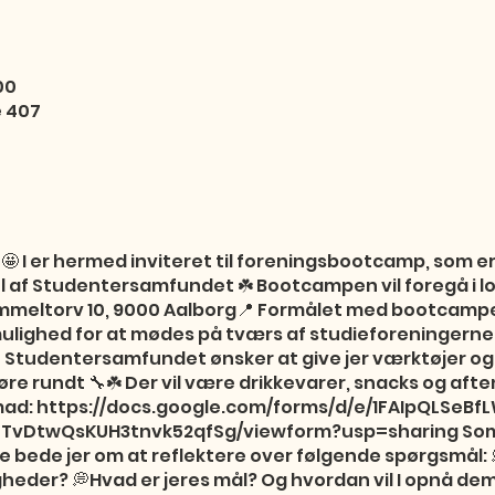
00
e 407
🤩 I er hermed inviteret til foreningsbootcamp, som e
el af Studentersamfundet ☘️ Bootcampen vil foregå i lo
eltorv 10, 9000 Aalborg📍 Formålet med bootcampen 
 mulighed for at mødes på tværs af studieforeningerne
 Studentersamfundet ønsker at give jer værktøjer og 
t køre rundt 🔧☘️ Der vil være drikkevarer, snacks og a
nsmad: https://docs.google.com/forms/d/e/1FAIpQLSeBf
TvDtwQsKUH3tnvk52qfSg/viewform?usp=sharing Som f
e bede jer om at reflektere over følgende spørgsmål: 
gheder? 💭Hvad er jeres mål? Og hvordan vil I opnå dem