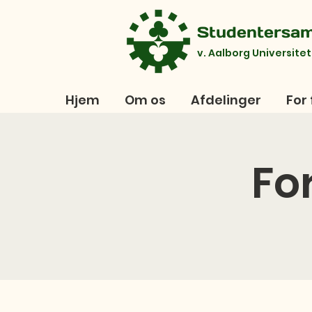
Studentersa
v. Aalborg Universitet
Hjem
Om os
Afdelinger
For 
Fo