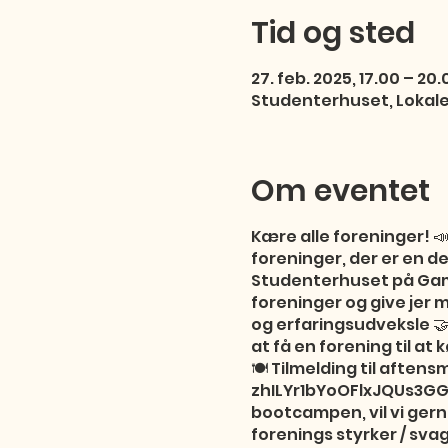
Tid og sted
27. feb. 2025, 17.00 – 20.
Studenterhuset, Lokal
Om eventet
Kære alle foreninger! 
foreninger, der er en d
Studenterhuset på Gamm
foreninger og give jer
og erfaringsudveksle 
at få en forening til a
🍽️ Tilmelding til afte
zhILYr1bYoOFlxJQUs3GG
bootcampen, vil vi gern
forenings styrker / sva