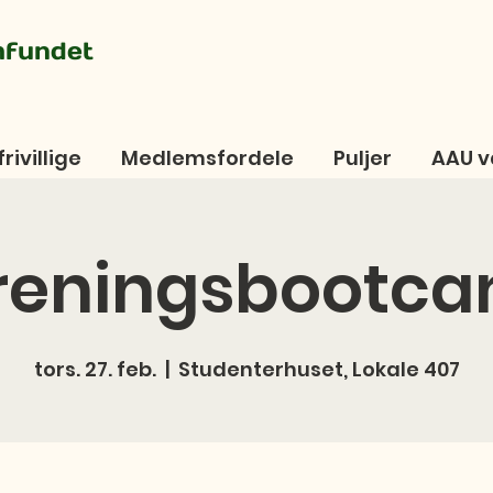
mfundet
frivillige
Medlemsfordele
Puljer
AAU v
reningsbootc
tors. 27. feb.
  |  
Studenterhuset, Lokale 407