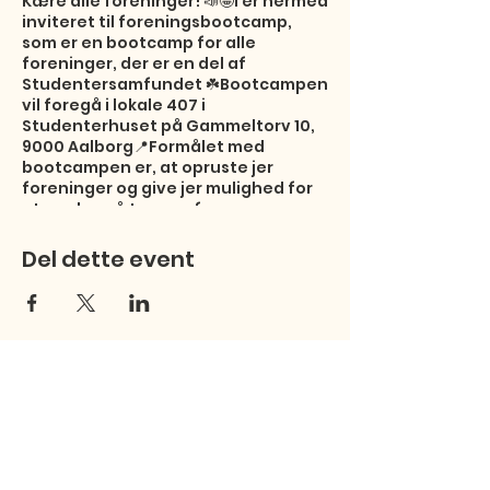
Kære alle foreninger! 📣🤩I er hermed
inviteret til foreningsbootcamp,
som er en bootcamp for alle
foreninger, der er en del af
Studentersamfundet ☘️Bootcampen
vil foregå i lokale 407 i
Studenterhuset på Gammeltorv 10,
9000 Aalborg📍Formålet med
bootcampen er, at opruste jer
foreninger og give jer mulighed for
at mødes på tværs af
studieforeningerne for både at
networke og erfaringsudveksle 🤝
Del dette event
Studentersamfundet ønsker at give
jer værktøjer og styrke jeres viden
om at få en forening til at køre rundt
🔧☘️Der vil være drikkevarer, snacks
og aftensmad til bootcampen 🍽️
Tilmelding til
aftensmad:https://docs.google.com
/forms/d/e/1FAIpQLSeBfLW-
zhILYr1bYoOFlxJQUs3GGTvDtwQsKUH
3tnvk52qfSg/viewform?
usp=sharingSom forberedelse til
Studentersamfundet