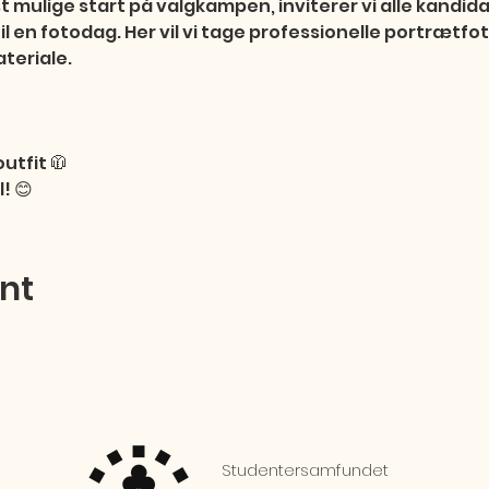
t mulige start på valgkampen, inviterer vi alle kandidate
 en fotodag. Her vil vi tage professionelle portrætfoto
eriale.

tfit 🧥

! 😊
ent
Studentersamfundet