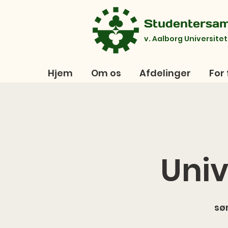
Studentersa
v. Aalborg Universitet
Hjem
Om os
Afdelinger
For 
Univ
søn