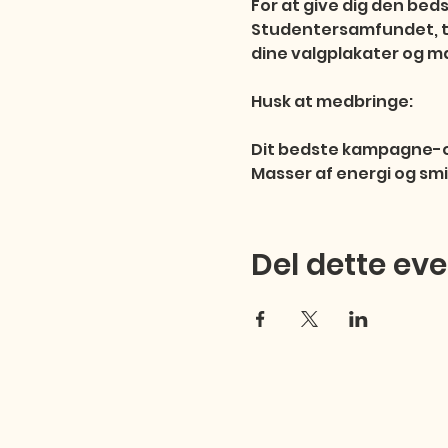
For at give dig den beds
Studentersamfundet, til
dine valgplakater og mat
Husk at medbringe:

Dit bedste kampagne-ou
Masser af energi og smil
Del dette ev