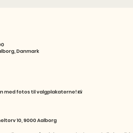
00
alborg, Danmark
en med fotos til valgplakaterne! 📸

ltorv 10, 9000 Aalborg
