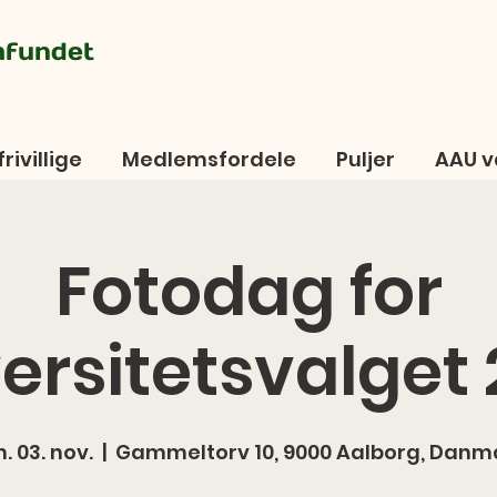
mfundet
frivillige
Medlemsfordele
Puljer
AAU v
Fotodag for
ersitetsvalget
. 03. nov.
  |  
Gammeltorv 10, 9000 Aalborg, Danm