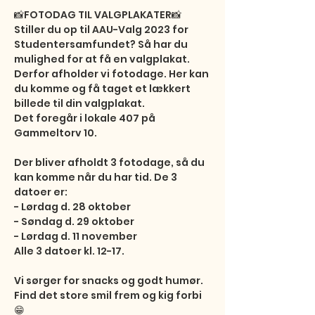
📸FOTODAG TIL VALGPLAKATER📸

Stiller du op til AAU-Valg 2023 for 
Studentersamfundet? Så har du 
mulighed for at få en valgplakat. 
Derfor afholder vi fotodage. Her kan 
du komme og få taget et lækkert 
billede til din valgplakat. 

Det foregår i lokale 407 på 
Gammeltorv 10.

Der bliver afholdt 3 fotodage, så du 
kan komme når du har tid. De 3 
datoer er:

- Lørdag d. 28 oktober

- Søndag d. 29 oktober 

- Lørdag d. 11 november

Alle 3 datoer kl. 12-17.

Vi sørger for snacks og godt humør. 

Find det store smil frem og kig forbi 
😁