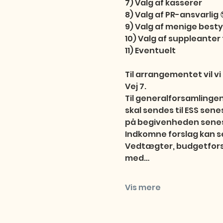
7) Valg af kasserer

8) Valg af PR-ansvarlig 
9) Valg af menige bes
10) Valg af suppleanter t
11) Eventuelt

Til arrangementet vil vi 
Vej 7.

Til generalforsamlingen
skal sendes til ESS sene
på begivenheden senest 
Indkomne forslag kan s
Vedtægter, budgetfors
med…
Vis mere