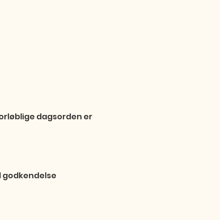
forløblige dagsorden er 
l godkendelse
