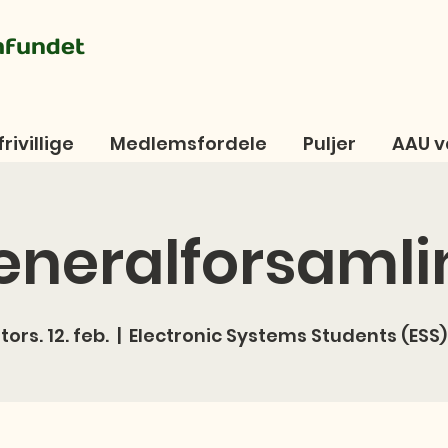
mfundet
frivillige
Medlemsfordele
Puljer
AAU v
eneralforsamli
tors. 12. feb.
  |  
Electronic Systems Students (ESS)