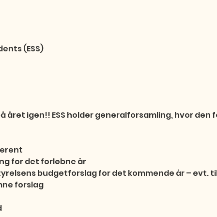
dents (ESS)
d på året igen!! ESS holder generalforsamling, hvor den 
ferent

g for det forløbne år

yrelsens budgetforslag for det kommende år – evt. ti
ne forslag


