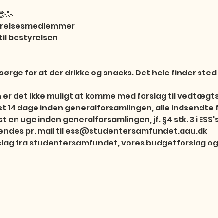
🥳

tyrelsesmedlemmer

il bestyrelsen

sørge for at der drikke og snacks. Det hele finder sted i
 er det ikke muligt at komme med forslag til vedtægts
st 14 dage inden generalforsamlingen, alle indsendte for
en uge inden generalforsamlingen, jf. §4 stk. 3 i ESS'
endes pr. mail til ess@studentersamfundet.aau.dk

lag fra studentersamfundet, vores budgetforslag o