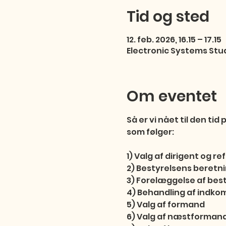
Tid og sted
12. feb. 2026, 16.15 – 17.15
Electronic Systems Stu
Om eventet
Så er vi nået til den ti
som følger:

1) Valg af dirigent og re
2) Bestyrelsens beretnin
3) Forelæggelse af best
4) Behandling af indkom
5) Valg af formand

6) Valg af næstformand