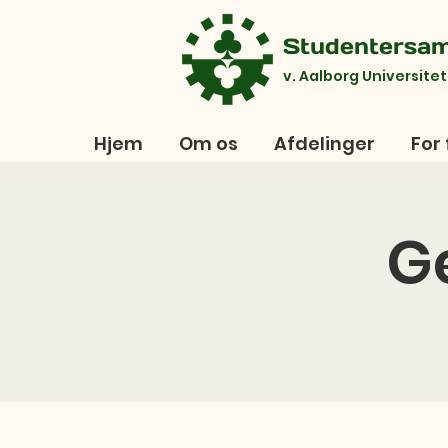
Studentersa
v. Aalborg Universitet
Hjem
Om os
Afdelinger
For 
G