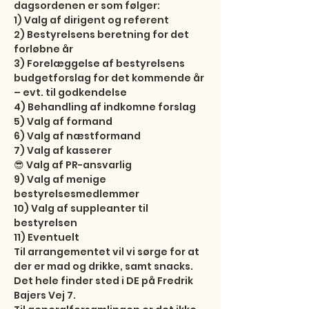
dagsordenen er som følger:

1) Valg af dirigent og referent

2) Bestyrelsens beretning for det 
forløbne år

3) Forelæggelse af bestyrelsens 
budgetforslag for det kommende år 
– evt. til godkendelse

4) Behandling af indkomne forslag

5) Valg af formand

6) Valg af næstformand

7) Valg af kasserer

😎 Valg af PR-ansvarlig

9) Valg af menige 
bestyrelsesmedlemmer

10) Valg af suppleanter til 
bestyrelsen

11) Eventuelt

Til arrangementet vil vi sørge for at 
der er mad og drikke, samt snacks. 
Det hele finder sted i DE på Fredrik 
Bajers Vej 7.
