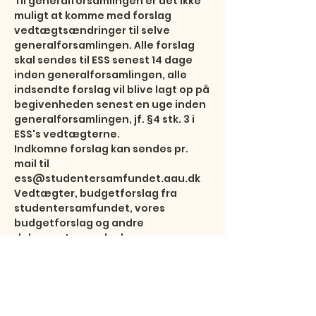
Til generalforsamlingen er det ikke 
muligt at komme med forslag 
vedtægtsændringer til selve 
generalforsamlingen. Alle forslag 
skal sendes til ESS senest 14 dage 
inden generalforsamlingen, alle 
indsendte forslag vil blive lagt op på 
begivenheden senest en uge inden 
generalforsamlingen, jf. §4 stk. 3 i 
ESS's vedtægterne.

Indkomne forslag kan sendes pr. 
mail til 
ess@studentersamfundet.aau.dk

Vedtægter, budgetforslag fra 
studentersamfundet, vores 
budgetforslag og andre 
dokumenter med relevans…
Vis mere