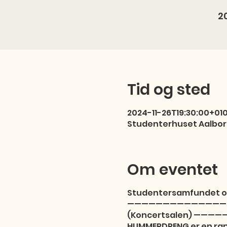
2
Tid og sted
2024-11-26T19:30:00+01
Studenterhuset Aalbo
Om eventet
Studentersamfundet og 
—————————————————— En
(Koncertsalen) ————
HUMMERDRENG er en rappe