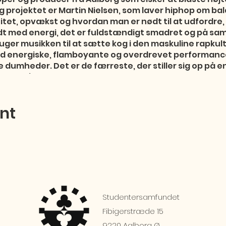
 projektet er Martin Nielsen, som laver hiphop om b
itet, opvækst og hvordan man er nødt til at udfordre,
yldt med energi, det er fuldstændigt smadret og på sa
ger musikken til at sætte kog i den maskuline rapkul
 energiske, flamboyante og overdrevet performances
ne dumheder. Det er de færreste, der stiller sig op på e
n nordjysk rapper Aage G er ikke bange for at indrømme
 tid dele en ordenlig omgang verbal tæsk ud til alle
 grænser med et smil på læben, og skriver personlige
ent
ere til. Da han i gymnasiet havde svært ved at fortæ
g til papiret og skrev rim i stedet. Derfor er han nu k
kke sig selv igennem musikken. Energien skal være høj
il smadrede old-school inspirerede produktioner, og Aa
Studentersamfundet
Fibigerstræde 15
9220 Aalborg Ø