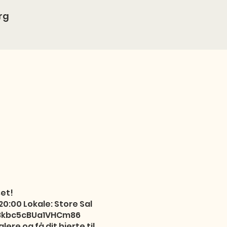
rg
et!
00 Lokale: Store Sal
Bkbc5cBUa1VHCm86
re og få dit hjerte til