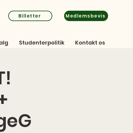
Billetter
Medlemsbevis
alg
Studenterpolitik
Kontakt os
T!
+
ageG