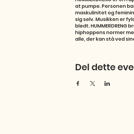
at pumpe. Personen bag
maskulinitet og feminin
sig selv. Musikken er f
blødt. HUMMERDRENG bru
hiphoppens normer med
alle, der kan stå ved si
dem ud til verdenen. Me
sangformat, og på samme
tværs. Aage træder over
Del dette ev
nok må erkende at relat
problemer, vendte han si
barberblad til at udtry
humoristiske bars sat t
på kompromis.