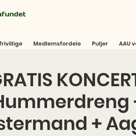
mfundet
frivillige
Medlemsfordele
Puljer
AAU v
RATIS KONCER
Hummerdreng 
stermand + A