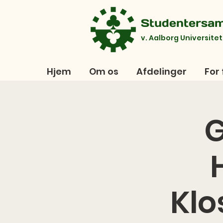
Studentersa
v. Aalborg Universitet
Hjem
Om os
Afdelinger
For 
G
Klo