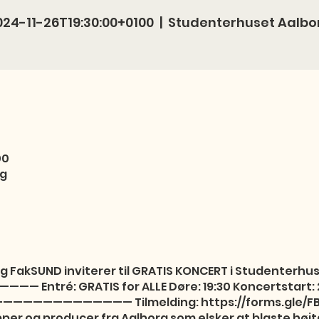
024-11-26T19:30:00+0100
  |  
Studenterhuset Aalbo
00
rg
FakSUND inviterer til GRATIS KONCERT i Studenterhus
tré: GRATIS for ALLE Døre: 19:30 Koncertstart: 20:
—————————————— Tilmelding: https://forms.gle/F
r og producer fra Aalborg som elsker at blaste højtale