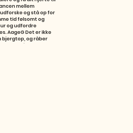
alancen mellem
 udforske og stå op for
mme tid følsomt og
tur og udfordre
. AageG Det er ikke
n bjergtop, og råber
 sine fejl i
 der har været på
 tekster, som de fleste
lle sine venner om
nivskarp som et
 med hurtige og
ge G bliver aldrig sat