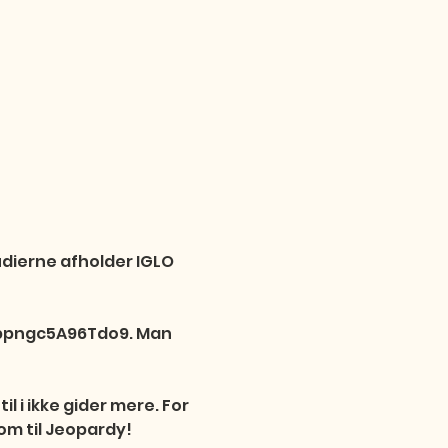
dierne afholder IGLO 
kbpngc5A96Tdo9. Man 
il i ikke gider mere. For 
om til Jeopardy! 