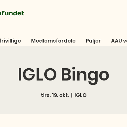
mfundet
frivillige
Medlemsfordele
Puljer
AAU v
IGLO Bingo
tirs. 19. okt.
  |  
IGLO