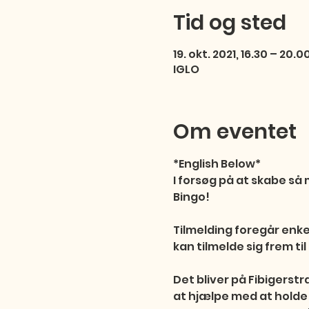
Tid og sted
19. okt. 2021, 16.30 – 20.0
IGLO
Om eventet
*English Below*

I forsøg på at skabe s
Bingo!

Tilmelding foregår enk
kan tilmelde sig frem til de
Det bliver på Fibigerstræd
at hjælpe med at holde 