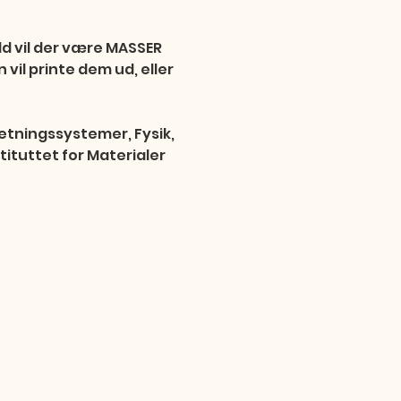
æld vil der være MASSER 
il printe dem ud, eller 
etningssystemer, Fysik, 
ituttet for Materialer 