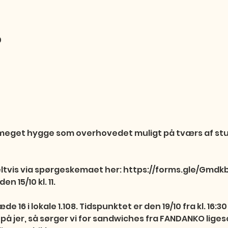
0
å meget hygge som overhovedet muligt på tværs af stu
eltvis via spørgeskemaet her: https://forms.gle/Gmd
n 15/10 kl. 11.

e 16 i lokale 1.108. Tidspunktet er den 19/10 fra kl. 16:30 t
på jer, så sørger vi for sandwiches fra FANDANKO liges