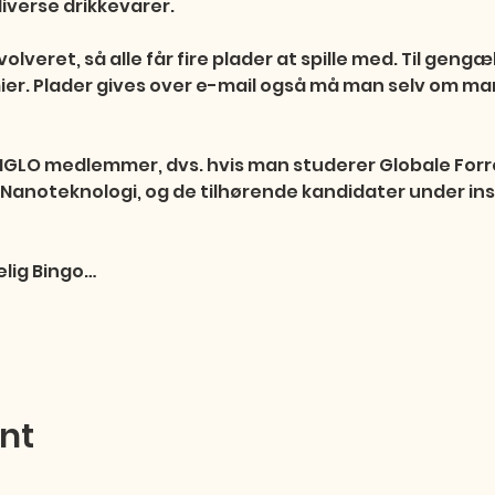
verse drikkevarer.

olveret, så alle får fire plader at spille med. Til geng
r. Plader gives over e-mail også må man selv om man v
le IGLO medlemmer, dvs. hvis man studerer Globale Forr
Nanoteknologi, og de tilhørende kandidater under inst
elig Bingo…
ent