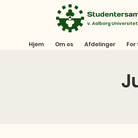
Studentersa
v. Aalborg Universitet
Hjem
Om os
Afdelinger
For 
J