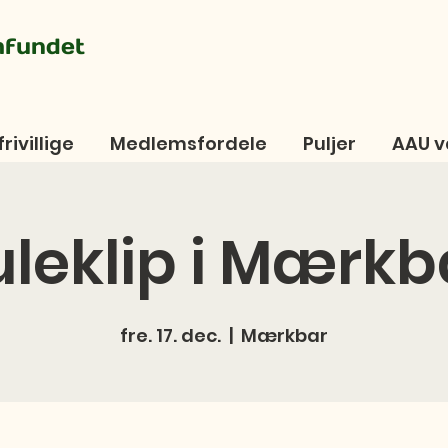
mfundet
frivillige
Medlemsfordele
Puljer
AAU v
uleklip i Mærkb
fre. 17. dec.
  |  
Mærkbar