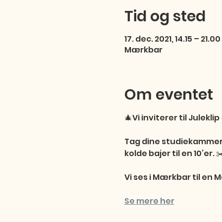
Tid og sted
17. dec. 2021, 14.15 – 21.00
Mærkbar
Om eventet
🎄Vi inviterer til Juleklip 
Tag dine studiekammerat
kolde bajer til en 10’er. ✂️
Vi ses i Mærkbar til en 
Se mere her