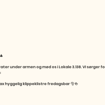


er under armen og mød os i Lokale 3.138. VI sørger for


Max hyggelig klippeklistre fredagsbar 🎅🍻