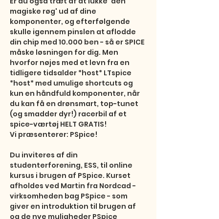
Er du også træt af at lukke 'den 
magiske røg' ud af dine 
komponenter, og efterfølgende 
skulle igennem pinslen at aflodde 
din chip med 10.000 ben - så er SPICE 
måske løsningen for dig. Men 
hvorfor nøjes med et levn fra en 
tidligere tidsalder *host* LTspice 
*host* med umulige shortcuts og 
kun en håndfuld komponenter, når 
du kan få en drønsmart, top-tunet 
(og smadder dyr!) racerbil af et 
spice-værtøj HELT GRATIS!

Vi præsenterer: PSpice!

Du inviteres af din 
studenterforening, ESS, til online 
kursus i brugen af PSpice. Kurset 
afholdes ved Martin fra Nordcad - 
virksomheden bag PSpice - som 
giver en introduktion til brugen af 
og de nye muligheder PSpice 