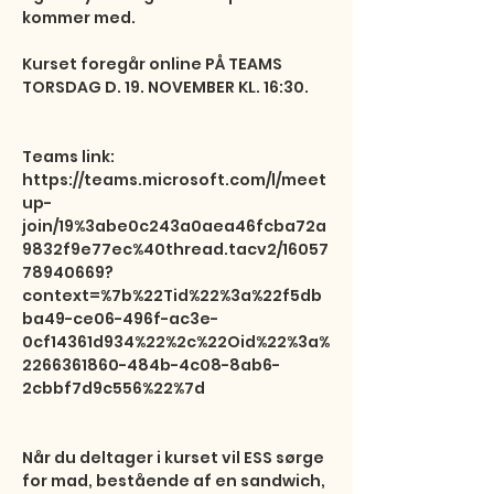
kommer med.

Kurset foregår online PÅ TEAMS 
TORSDAG D. 19. NOVEMBER KL. 16:30.

Teams link: 

https://teams.microsoft.com/l/meet
up-
join/19%3abe0c243a0aea46fcba72a
9832f9e77ec%40thread.tacv2/16057
78940669?
context=%7b%22Tid%22%3a%22f5db
ba49-ce06-496f-ac3e-
0cf14361d934%22%2c%22Oid%22%3a%
2266361860-484b-4c08-8ab6-
2cbbf7d9c556%22%7d

Når du deltager i kurset vil ESS sørge 
for mad, bestående af en sandwich, 