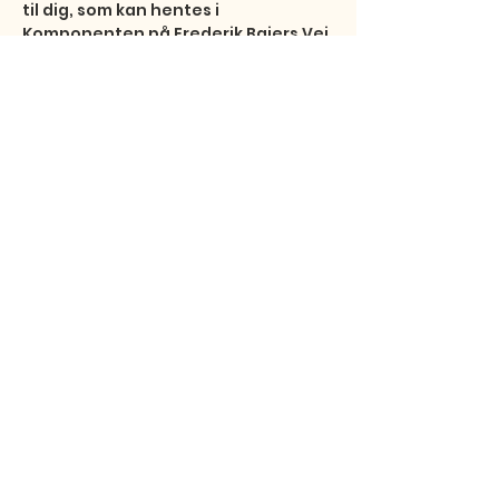
til dig, som kan hentes i 
Komponenten på Frederik Bajers Vej 
7B fra kl. 17:00.

Tilmeld…
Vis mere
Del dette event
Studentersamfundet
Fibigerstræde 15