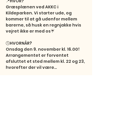
📍HVOR?

Græsplænen ved AKKC i 
Kildeparken. Vi starter ude, og 
kommer til at gå udenfor mellem 
barerne, så husk en regnjakke hvis 
vejret ikke er med os☔️

🕓HVORNÅR?

Onsdag den 9. november kl. 16.00! 
Arrangementet er forventet 
afsluttet et sted mellem kl. 22 og 23, 
hvorefter der vil være…
Vis mere
Del dette event