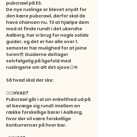
pubcrawl på ES.

De nye ruslinge er blevet snydt for 
den kære pubcrawl, derfor skal de 
have chancen nu. Til at hjælpe dem 
med at finde rundt i det ukendte 
Aalborg, har vi brug for nogle solide 
guider, og det er her alle over 1. 
semester har mulighed for at joine 
turen😎 Guiderne deltager 
selvfølgelig på ligefold med 
ruslingene om alt det sjove🥴🍻

Så hvad skal der ske:

🤷🏼‍♀️HVAD?

Pubcrawl går i al sin enkelthed ud på 
at bevæge sig rundt imellem en 
række forskellige barer i Aalborg, 
hvor der vil være forskellige 
konkurrencer på hver bar.
