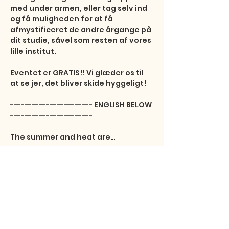
med under armen, eller tag selv ind 
og få muligheden for at få 
afmystificeret de andre årgange på 
dit studie, såvel som resten af vores 
lille institut. 

Eventet er GRATIS!! Vi glæder os til 
at se jer, det bliver skide hyggeligt!

----------------------- ENGLISH BELOW 
-----------------------

The summer and heat are…
Vis mere
Del dette event