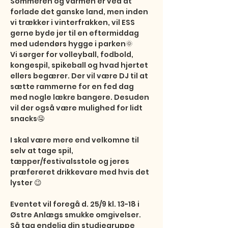
Sommeren og varmen er ved at 
forlade det ganske land, men inden 
vi trækker i vinterfrakken, vil ESS 
gerne byde jer til en eftermiddag 
med udendørs hygge i parken🌞 

Vi sørger for volleyball, fodbold, 
kongespil, spikeball og hvad hjertet 
ellers begærer. Der vil være DJ til at 
sætte rammerne for en fed dag 
med nogle lækre bangere. Desuden 
vil der også være mulighed for lidt 
snacks🤤

I skal være mere end velkomne til 
selv at tage spil, 
tæpper/festivalsstole og jeres 
præfereret drikkevare med hvis det 
lyster 😉

Eventet vil foregå d. 25/9 kl. 13-18 i 
Østre Anlægs smukke omgivelser. 
Så tag endelig din studiegruppe 