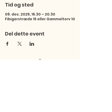
Tid og sted
09. dec. 2025, 16.30 – 20.30
Fibigerstræde 15 eller Gammeltorv 10
Del dette event
Studentersamfundet
Fibigerstræde 15
9220 Aalborg Ø