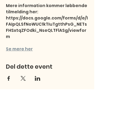
Mere information kommer løbbende

tilmelding her:

https://docs.google.com/forms/d/e/1
FAIpQLSfNoWUC1kTIuTgtthPsG_NETs
FHSxtqZFOdki_NseQLTFlASg/viewfor
m
Se mere her
Del dette event
Studentersamfundet