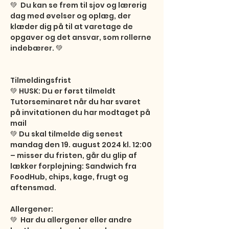
💚  Du kan se frem til sjov og lærerig 
dag med øvelser og oplæg, der 
klæder dig på til at varetage de 
opgaver og det ansvar, som rollerne 
indebærer. 💚 

Tilmeldingsfrist 

💚 HUSK: Du er først tilmeldt 
Tutorseminaret når du har svaret 
på invitationen du har modtaget på 
mail

💚 Du skal tilmelde dig senest 
mandag den 19. august 2024 kl. 12:00 
– misser du fristen, går du glip af 
lækker forplejning: Sandwich fra 
FoodHub, chips, kage, frugt og 
aftensmad.

Allergener: 

💚  Har du allergener eller andre 