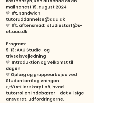
kosthensyn, kan du sende os en 
mail senest 19. august 2024

💚  Ift. sandwich: 
tutoruddannelse@aau.dk 

💚  Ift. aftensmad:  studiestart@s-
et.aau.dk 

Program: 

9-13: AAU Studie- og 
trivselsvejledning

💚  Introduktion og velkomst til 
dagen

💚 Oplæg og gruppearbejde ved 
Studenterrådgivningen

👉Vi stiller skarpt på, hvad 
tutorrollen indebærer – det vil sige 
ansvaret, udfordringerne, 
gråzonerne og de forskellige 
tilgange t…
Vis mere